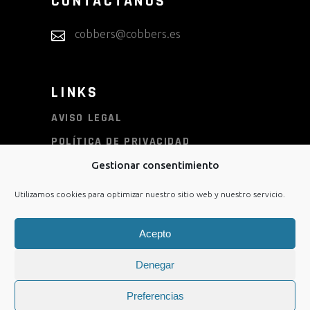
CONTÁCTANOS
cobbers@cobbers.es
LINKS
AVISO LEGAL
POLÍTICA DE PRIVACIDAD
POLÍTICA DE COOKIES
Gestionar consentimiento
CONDICIONES DE COMPRA
Utilizamos cookies para optimizar nuestro sitio web y nuestro servicio.
Acepto
Denegar
Preferencias
/
COPYRIGHT COBBERS ©
Diseño Web:
Diséñame