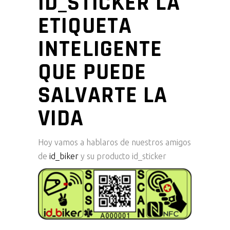
ID_STICKER LA
ETIQUETA
INTELIGENTE
QUE PUEDE
SALVARTE LA
VIDA
Hoy vamos a hablaros de nuestros amigos
de
id_biker
y su producto id_sticker