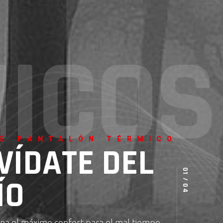
M
I
C
O
S
E PANTALÓN TÉRMICO
VÍDATE DEL
ÍO
na el máximo confort para el mal tiempo.