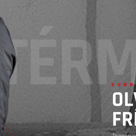
T
É
R
SOBR
OL
FR
Proporcio